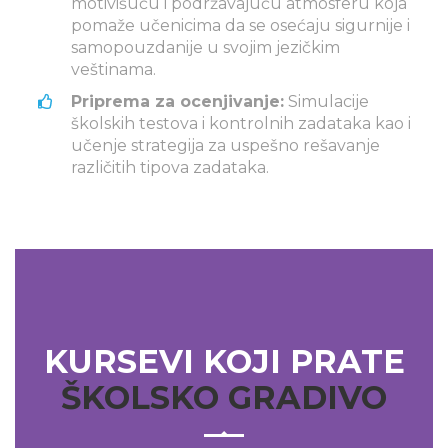
motivišuću i podržavajuću atmosferu koja
pomaže učenicima da se osećaju sigurnije i
samopouzdanije u svojim jezičkim
veštinama.
Priprema za ocenjivanje:
Simulacije
školskih testova i kontrolnih zadataka kao i
učenje strategija za uspešno rešavanje
različitih tipova zadataka.
KURSEVI KOJI PRATE
ŠKOLSKO GRADIVO