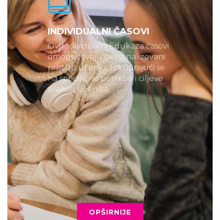
INDIVIDUALNI ČASOVI
Ovi individualni Edukaza časovi
omogućavaju personalizovani
pristup učenju, fokusirajući se
na specifične potrebe i ciljeve
svakog učenika.
OPŠIRNIJE