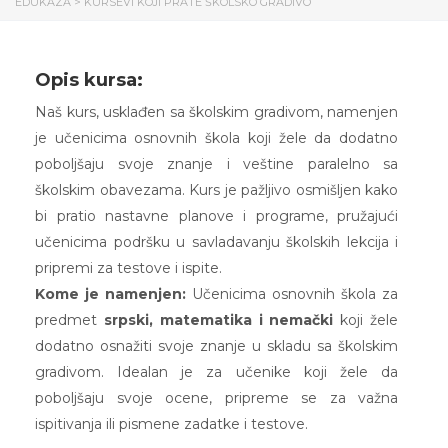
EDUKAZA
>
KURSEVI KOJI PRATE ŠKOLSKO GRADIVO
Opis kursa:
Naš kurs, usklađen sa školskim gradivom, namenjen
je učenicima osnovnih škola koji žele da dodatno
poboljšaju svoje znanje i veštine paralelno sa
školskim obavezama. Kurs je pažljivo osmišljen kako
bi pratio nastavne planove i programe, pružajući
učenicima podršku u savladavanju školskih lekcija i
pripremi za testove i ispite.
Kome je namenjen:
Učenicima osnovnih škola za
predmet
srpski, matematika i nemački
koji žele
dodatno osnažiti svoje znanje u skladu sa školskim
gradivom. Idealan je za učenike koji žele da
poboljšaju svoje ocene, pripreme se za važna
ispitivanja ili pismene zadatke i testove.