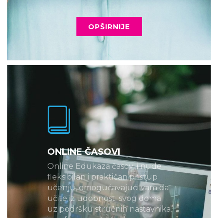
OPŠIRNIJE
ONLINE ČASOVI
Online Edukaza časovi i nude
fleksibilan i praktičan pristup
učenju, omogućavajući vam da
učite iz udobnosti svog doma
uz podršku stručnih nastavnika