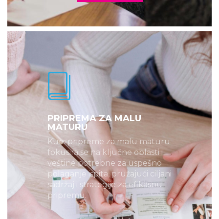
PRIPREMA ZA MALU
MATURU
Kurs pripreme za malu maturu
fokusira se na ključne oblasti i
veštine potrebne za uspešno
polaganje ispita, pružajući ciljani
sadržaj i strategije za efikasnu
pripremu.