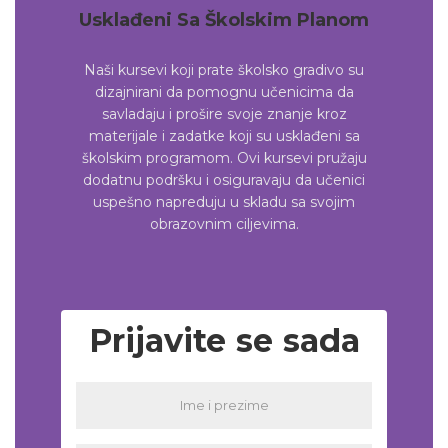
Usklađeni Sa Školskim Planom
Naši kursevi koji prate školsko gradivo su
dizajnirani da pomognu učenicima da
savladaju i prošire svoje znanje kroz
materijale i zadatke koji su usklađeni sa
školskim programom. Ovi kursevi pružaju
dodatnu podršku i osiguravaju da učenici
uspešno napreduju u skladu sa svojim
obrazovnim ciljevima.
Prijavite se sada