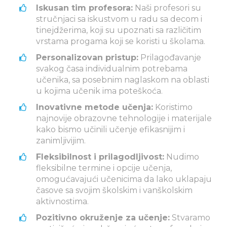
Iskusan tim profesora:
Naši profesori su
stručnjaci sa iskustvom u radu sa decom i
tinejdžerima, koji su upoznati sa različitim
vrstama progama koji se koristi u školama.
Personalizovan pristup:
Prilagođavanje
svakog časa individualnim potrebama
učenika, sa posebnim naglaskom na oblasti
u kojima učenik ima poteškoća.
Inovativne metode učenja:
Koristimo
najnovije obrazovne tehnologije i materijale
kako bismo učinili učenje efikasnijim i
zanimljivijim.
Fleksibilnost i prilagodljivost:
Nudimo
fleksibilne termine i opcije učenja,
omogućavajući učenicima da lako uklapaju
časove sa svojim školskim i vanškolskim
aktivnostima.
Pozitivno okruženje za učenje:
Stvaramo