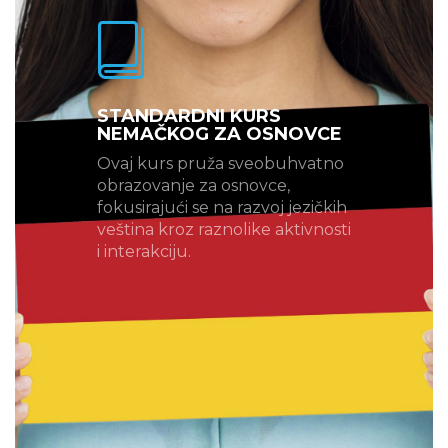
STANDARDNI KURS
NEMAČKOG ZA OSNOVCE
Ovaj kurs pruža sveobuhvatno
obrazovanje za osnovce,
fokusirajući se na razvoj jezičkih
veština kroz raznolike aktivnosti
i interakciju.