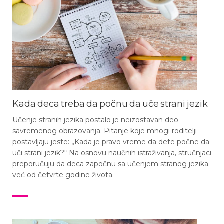
Kada deca treba da počnu da uče strani jezik
Učenje stranih jezika postalo je neizostavan deo
savremenog obrazovanja. Pitanje koje mnogi roditelji
postavljaju jeste: „Kada je pravo vreme da dete počne da
uči strani jezik?“ Na osnovu naučnih istraživanja, stručnjaci
preporučuju da deca započnu sa učenjem stranog jezika
već od četvrte godine života.