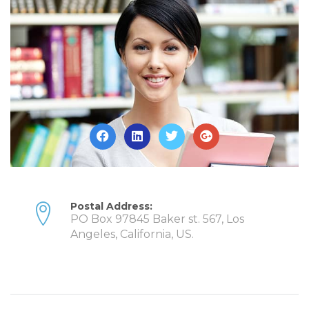
Postal Address:
PO Box 97845 Baker st. 567, Los
Angeles, California, US.